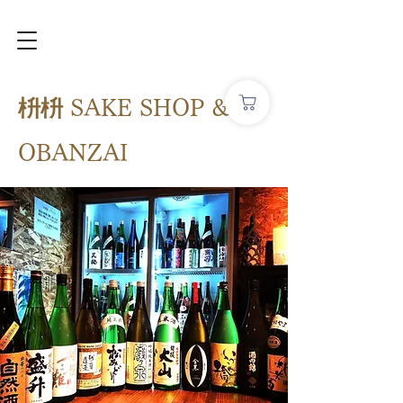
枡枡
SAKE SHOP &
OBANZAI